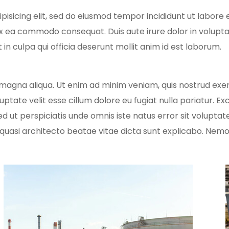
isicing elit, sed do eiusmod tempor incididunt ut labore 
 ex ea commodo consequat. Duis aute irure dolor in voluptate
in culpa qui officia deserunt mollit anim id est laborum.
magna aliqua. Ut enim ad minim veniam, quis nostrud exerc
luptate velit esse cillum dolore eu fugiat nulla pariatur. 
. Sed ut perspiciatis unde omnis iste natus error sit vol
et quasi architecto beatae vitae dicta sunt explicabo. Ne