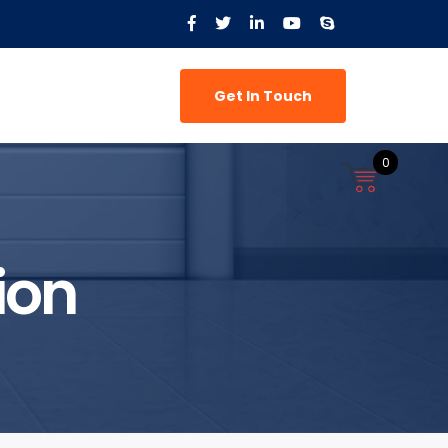
Get In Touch
0
ion