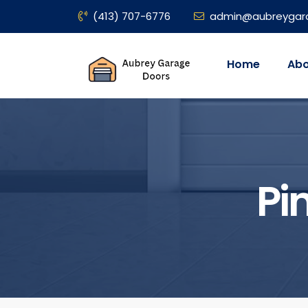
(413) 707-6776
admin@aubreygar
Home
Abo
Pi